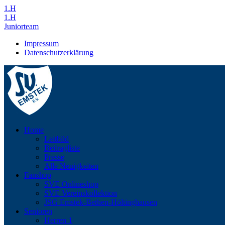
1.H
1.H
Juniorteam
Impressum
Datenschutzerklärung
Home
Leitbild
Beitragliste
Presse
Alle Neuigkeiten
Fanshop
SVE Onlineshop
SVE Vereinskollektion
JSG Emstek-Bethen-Höltinghausen
Senioren
Herren 1