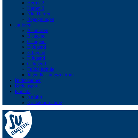
Herren 2
Herren 3
Alte Herren
Begegnungen
Junioren
A Junioren
B Jugend
C Jugend
D Jugend
E Jugend
F Jugend
G Jugend
Fußballschule
Jugendleistungszentrum
Budenzauber
Breitensport
Kontakt
Anfahrt
Kontaktaufnahme