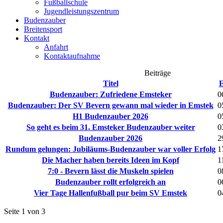
Fußballschule
Jugendleistungszentrum
Budenzauber
Breitensport
Kontakt
Anfahrt
Kontaktaufnahme
Beiträge
Titel
E
Budenzauber: Zufriedene Emsteker
0
Budenzauber: Der SV Bevern gewann mal wieder in Emstek
0
H1 Budenzauber 2026
0
So geht es beim 31. Emsteker Budenzauber weiter
0
Budenzauber 2026
2
Rundum gelungen: Jubiläums-Budenzauber war voller Erfolg
1
Die Macher haben bereits Ideen im Kopf
1
7:0 - Bevern lässt die Muskeln spielen
0
Budenzauber rollt erfolgreich an
0
Vier Tage Hallenfußball pur beim SV Emstek
0
Seite 1 von 3