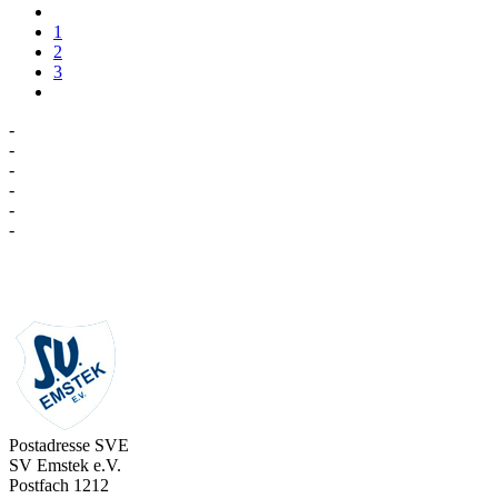
1
2
3
-
-
-
-
-
-
Postadresse SVE
SV Emstek e.V.
Postfach 1212