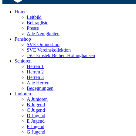
Home
Leitbild
Beitragliste
Presse
Alle Neuigkeiten
Fanshop
SVE Onlineshop
SVE Vereinskollektion
JSG Emstek-Bethen-Höltinghausen
Senioren
Herren 1
Herren 2
Herren 3
Alte Herren
Begegnungen
Junioren
A Junioren
B Jugend
C Jugend
D Jugend
E Jugend
F Jugend
G Jugend