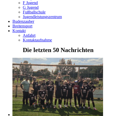
F Jugend
G Jugend
Fußballschule
Jugendleistungszentrum
Budenzauber
Breitensport
Kontakt
Anfahrt
Kontaktaufnahme
Die letzten 50 Nachrichten