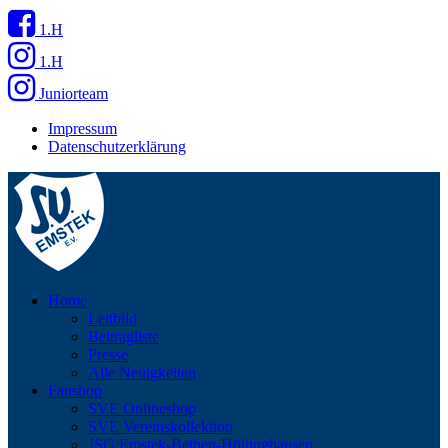
1.H
1.H
Juniorteam
Impressum
Datenschutzerklärung
Home
Leitbild
Beitragliste
Presse
Alle Neuigkeiten
Fanshop
SVE Onlineshop
SVE Vereinskollektion
JSG Emstek-Bethen-Höltinghausen