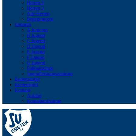
Herren 2
Herren 3
Alte Herren
Begegnungen
Junioren
A Junioren
B Jugend
C Jugend
D Jugend
E Jugend
F Jugend
G Jugend
Fußballschule
Jugendleistungszentrum
Budenzauber
Breitensport
Kontakt
Anfahrt
Kontaktaufnahme