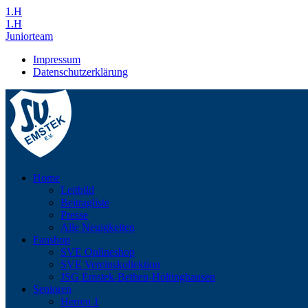
1.H
1.H
Juniorteam
Impressum
Datenschutzerklärung
Home
Leitbild
Beitragliste
Presse
Alle Neuigkeiten
Fanshop
SVE Onlineshop
SVE Vereinskollektion
JSG Emstek-Bethen-Höltinghausen
Senioren
Herren 1