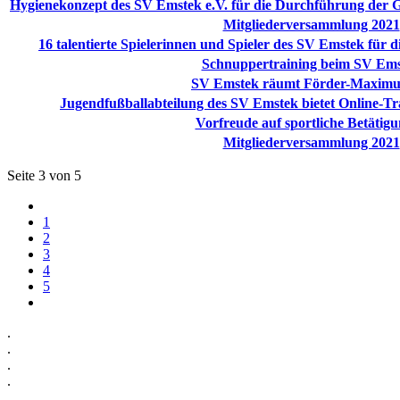
Hygienekonzept des SV Emstek e.V. für die Durchführung der
Mitgliederversammlung 2021
16 talentierte Spielerinnen und Spieler des SV Emstek für 
Schnuppertraining beim SV Em
SV Emstek räumt Förder-Maxim
Jugendfußballabteilung des SV Emstek bietet Online-Tr
Vorfreude auf sportliche Betätig
Mitgliederversammlung 2021
Seite 3 von 5
1
2
3
4
5
.
.
.
.
.