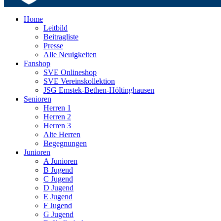
Home
Leitbild
Beitragliste
Presse
Alle Neuigkeiten
Fanshop
SVE Onlineshop
SVE Vereinskollektion
JSG Emstek-Bethen-Höltinghausen
Senioren
Herren 1
Herren 2
Herren 3
Alte Herren
Begegnungen
Junioren
A Junioren
B Jugend
C Jugend
D Jugend
E Jugend
F Jugend
G Jugend