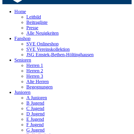
Home
Leitbild
Beitragliste
Presse
Alle Neuigkeiten
Fanshop
SVE Onlineshop
SVE Vereinskollektion
JSG Emstek-Bethen-Höltinghausen
Senioren
Herren 1
Herren 2
Herren 3
Alte Herren
Begegnungen
Junioren
A Junioren
B Jugend
C Jugend
D Jugend
E Jugend
F Jugend
G Jugend