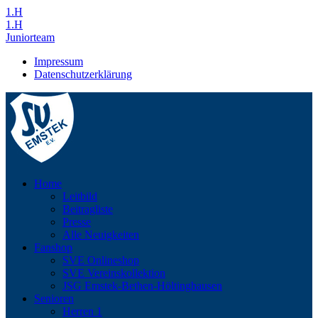
1.H
1.H
Juniorteam
Impressum
Datenschutzerklärung
Home
Leitbild
Beitragliste
Presse
Alle Neuigkeiten
Fanshop
SVE Onlineshop
SVE Vereinskollektion
JSG Emstek-Bethen-Höltinghausen
Senioren
Herren 1